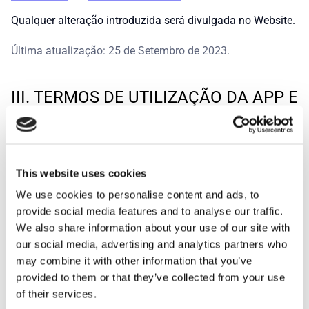
Qualquer alteração introduzida será divulgada no Website.
Última atualização: 25 de Setembro de 2023.
III. TERMOS DE UTILIZAÇÃO DA APP E
PLATAFORMA E-COMMERCE FLAIR
Estes Termos de Utilização ("Termos") que está a ler são
um acordo juridicamente vinculativo entre a Código
This website uses cookies
Nenúfar, Lda. ("Flair") e o Utilizador da plataforma e dos
serviços Flair (a "Plataforma" e os "Serviços"). O Utilizador
We use cookies to personalise content and ads, to
reconhece que leu e compreendeu os presentes Termos e
provide social media features and to analyse our traffic.
que aceita e concorda em ficar sujeito aos mesmos.
We also share information about your use of our site with
our social media, advertising and analytics partners who
Ao clicar em "Continuar", reconhece que leu, compreendeu
may combine it with other information that you’ve
e concorda em ficar vinculado a estes Termos. Se o
provided to them or that they’ve collected from your use
Utilizador não concordar com qualquer um dos itens
of their services.
seguintes, poderemos não concordar em conceder-lhe