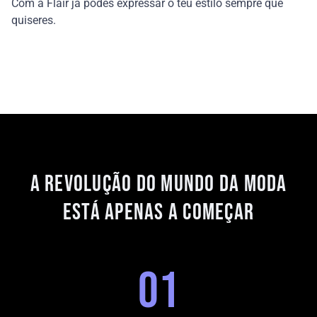
Com a Flair já podes expressar o teu estilo sempre que
quiseres.
A revolução do mundo da moda
está apenas a começar
0
1