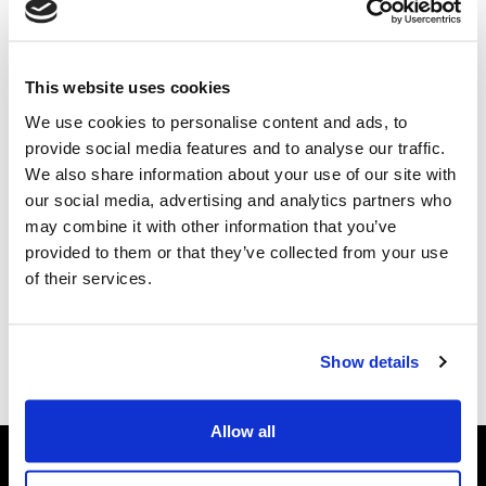
anónima.
Cookies de marketing
This website uses cookies
We use cookies to personalise content and ads, to
Os cookies de marketing são usados para rastrear
provide social media features and to analyse our traffic.
visitantes entre sites, com intenções de mostrar
We also share information about your use of our site with
publicidade relevante e envolvente para o utilizador
our social media, advertising and analytics partners who
individual.
may combine it with other information that you’ve
provided to them or that they’ve collected from your use
Cookies não classificados
of their services.
Cookies não classificados são cookies para os quais ainda
estamos a classificar, juntamente com fornecedores de
Show details
cookies individuais.
Allow all