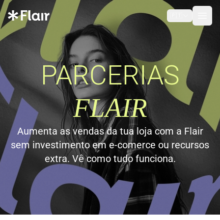
🇵🇹
Open
PARCERIAS
FLAIR
Aumenta as vendas da tua loja com a Flair
sem investimento em e-comerce ou recursos
extra. Vê como tudo funciona.