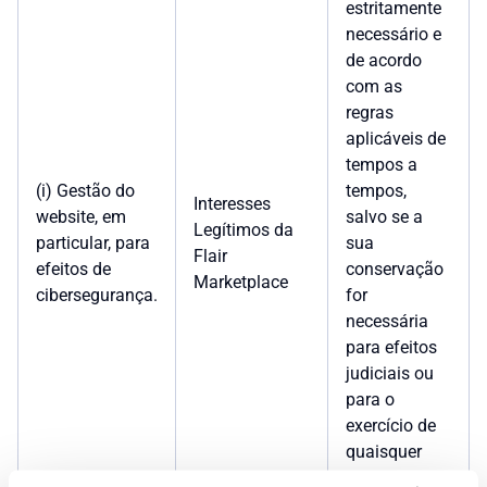
estritamente
necessário e
de acordo
com as
regras
aplicáveis de
tempos a
(i) Gestão do
tempos,
Interesses
website, em
salvo se a
Legítimos da
particular, para
sua
Flair
efeitos de
conservação
Marketplace
cibersegurança.
for
necessária
para efeitos
judiciais ou
para o
exercício de
quaisquer
direitos da