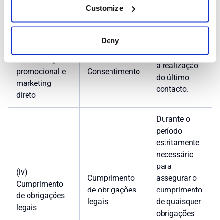
exercício de
Customize
quaisquer
direitos.
Deny
(iii)
2 anos após
Comunicação
a realização
promocional e
Consentimento
do último
marketing
contacto.
direto
Durante o
período
estritamente
necessário
para
(iv)
Cumprimento
assegurar o
Cumprimento
de obrigações
cumprimento
de obrigações
legais
de quaisquer
legais
obrigações