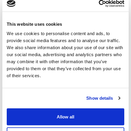
Flair
Marketplace.
This website uses cookies
Durante o
período
We use cookies to personalise content and ads, to
necessário à
provide social media features and to analyse our traffic.
gestão do
We also share information about your use of our site with
pedido e,
our social media, advertising and analytics partners who
caso seja,
may combine it with other information that you’ve
necessário,
provided to them or that they’ve collected from your use
durante um
of their services.
(ii) Pedidos de
período mais
contacto ou
Consentimento
alargado
informações
para o
Show details
cumprimento
de
Allow all
obrigações
legais ou